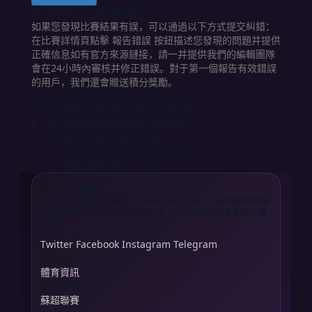
如何提交比賽結果糾錯？
如果您發現比賽結果有誤，可以通過以下方式提交糾錯：
在比賽詳情頁點擊 報告錯誤 按鈕描述您發現的問題并提供
正確信息如有官方來源鏈接，請一并提供我們的編輯團隊
會在24小時內審核并修正錯誤。對于第一個報告有效錯誤
的用戶，我們還會贈送積分獎勵。
如何查看特定球隊的比賽比分？
top1體育如何查看球員的詳細數據統計？
top1體育提供哪些賽事的數據統計？
top1體育支持哪些電競項目？
top1體育提供哪些賽區的比賽信息？
top1體育提供哪些核心功能？
關于top1體育
top1體育-專業體育賽事比分與數據統計平臺，top1體育覆蓋足
球籃球賽事、NBA和CBA比賽信息，提供實時比分更新與比賽
分析。
Twitter
Facebook
Instagram
Telegram
快速入口
體育資訊
熱門賽事
蘇超聯賽