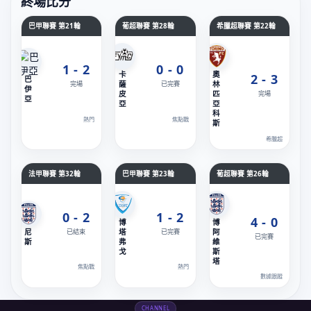
終場比分
巴甲聯賽 第21輪
葡超聯賽 第28輪
希臘超聯賽 第22輪
1 - 2
0 - 0
卡
格
奧
莫
2 - 3
巴
完場
薩
雷
已完賽
林
雷
伊
皮
米
匹
倫
完場
亞
亞
奧
亞
斯
科
熱門
焦點戰
斯
希臘超
法甲聯賽 第32輪
巴甲聯賽 第23輪
葡超聯賽 第26輪
0 - 2
1 - 2
4 - 0
博
布
博
戈
尼
已結束
塔
雷
已完賽
阿
亞
已完賽
斯
弗
斯
維
斯
戈
特
斯
塔
焦點戰
熱門
數據跟蹤
CHANNEL