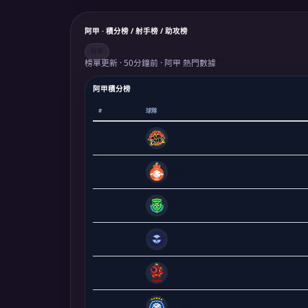
阿甲 · 積分榜 / 射手榜 / 助攻榜
阿甲
榜單更新 · 50分鐘前 · 阿甲 熱門數據
阿甲積分榜
#
球隊
1
拉普拉塔大學生
2
競技
3
颶風
4
獨立
5
河床
6
拉努斯